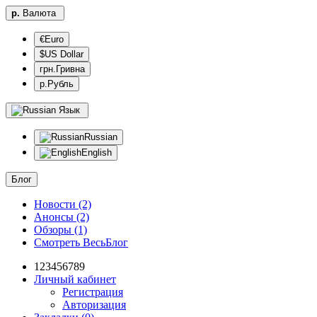
р.
Валюта
€Euro
$US Dollar
грн.Гривна
р.Рубль
Язык
Russian
English
Блог
Новости (2)
Анонсы (2)
Обзоры (1)
Смотреть ВесьБлог
123456789
Личный кабинет
Регистрация
Авторизация