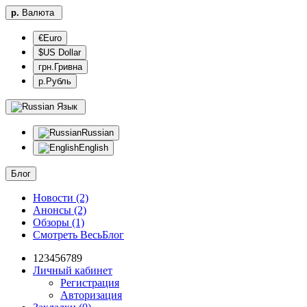
р.
Валюта
€Euro
$US Dollar
грн.Гривна
р.Рубль
Язык
Russian
English
Блог
Новости (2)
Анонсы (2)
Обзоры (1)
Смотреть ВесьБлог
123456789
Личный кабинет
Регистрация
Авторизация